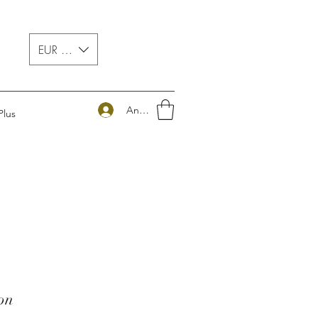
EUR (€)
Anmelden
Plus
on