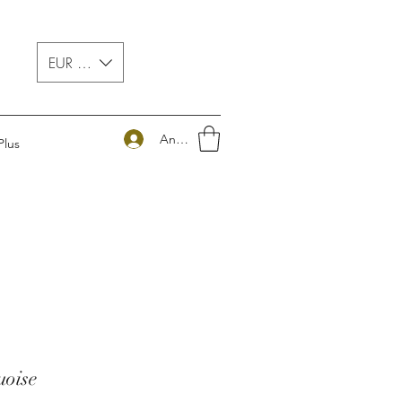
EUR (€)
Anmelden
Plus
uoise