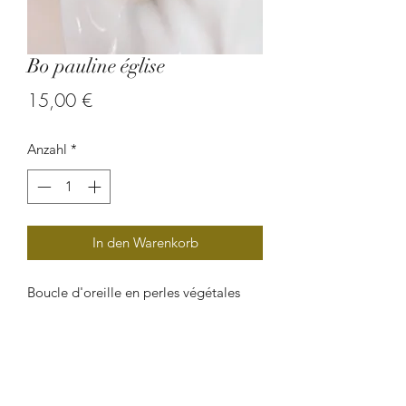
Bo pauline église
Preis
15,00 €
Anzahl
*
In den Warenkorb
Boucle d'oreille en perles végétales
(graine de palmier et graine à l'église).