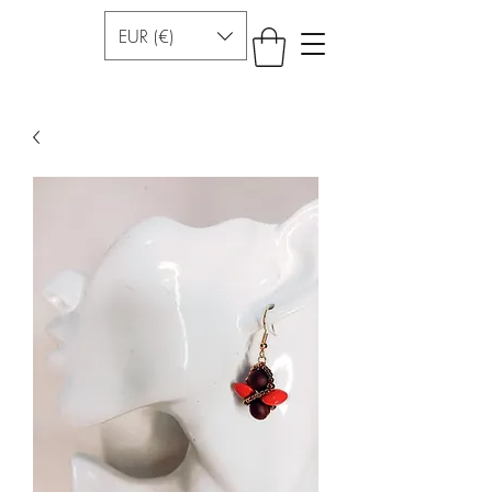
EUR (€)