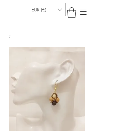
EUR (€)