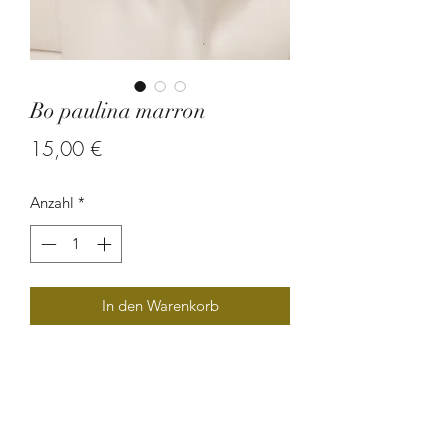
Bo paulina marron
Preis
15,00 €
Anzahl
*
In den Warenkorb
Boucle d'oreille en graine de palmier
et en perle de verre.