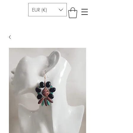
EUR (€)