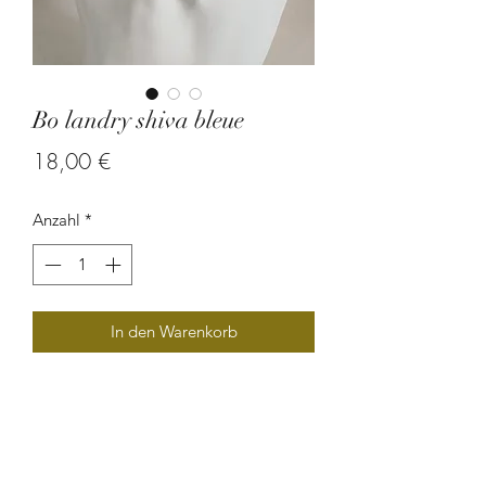
Bo landry shiva bleue
Preis
18,00 €
Anzahl
*
In den Warenkorb
Boucle d'oreille en graine de
flamboyant et en graine de pois du
bengale.