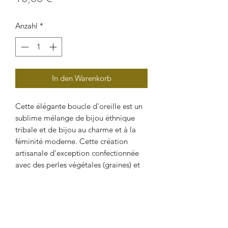
Anzahl
*
In den Warenkorb
Cette élégante boucle d'oreille est un
sublime mélange de bijou éthnique
tribale et de bijou au charme et à la
féminité moderne. Cette création
artisanale d'exception confectionnée
avec des perles végétales (graines) et
des perles de verre sera mettre une
touche d'originalité à toutes vos tenues
vestimentaires.