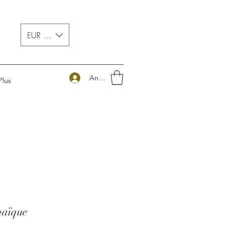
EUR (€)
Anmelden
Plus
maïque