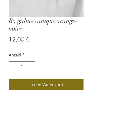
Bo galine canique orange-
noire
Preis
12,00 €
Anzahl
*
In den Warenkorb
Boucle d'oreille en graine de canique
orange.