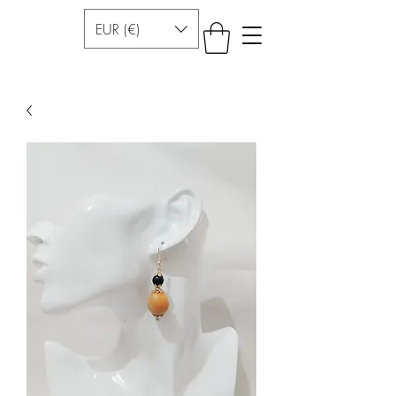
EUR (€)