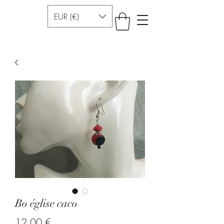
EUR (€)
Bo église caco
Preis
12,00 €