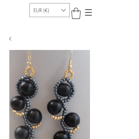
EUR (€)