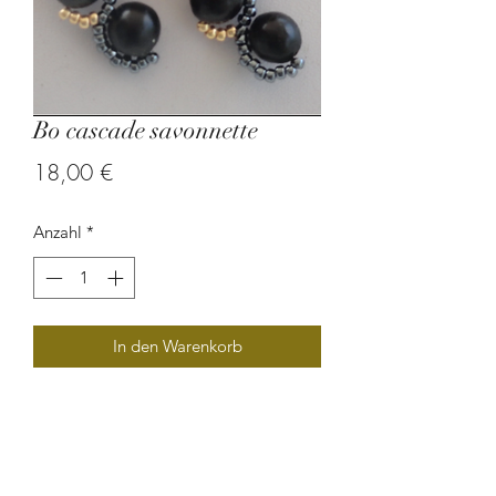
Bo cascade savonnette
Preis
18,00 €
Anzahl
*
In den Warenkorb
Boucle d'oreille en graine de
savonnette.