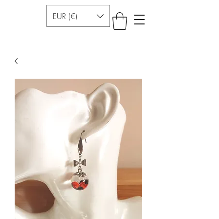
EUR (€)