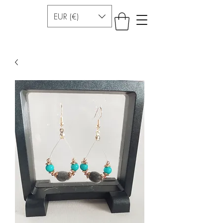
EUR (€)