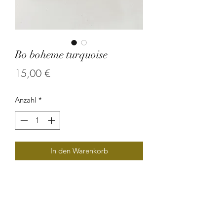
Bo boheme turquoise
Preis
15,00 €
Anzahl
*
In den Warenkorb
Boucle d'oreille en graine de
zanzibare.