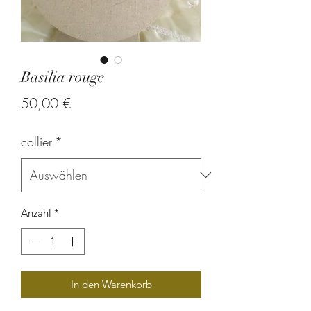
Basilia rouge
Preis
50,00 €
collier
*
Anzahl
*
In den Warenkorb