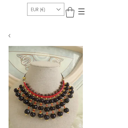
EUR (€)