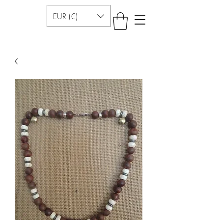
EUR (€)