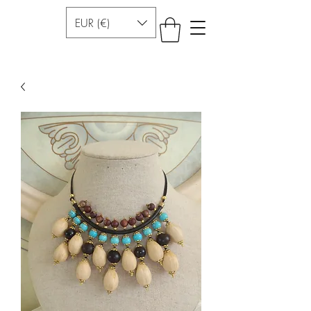
EUR (€)