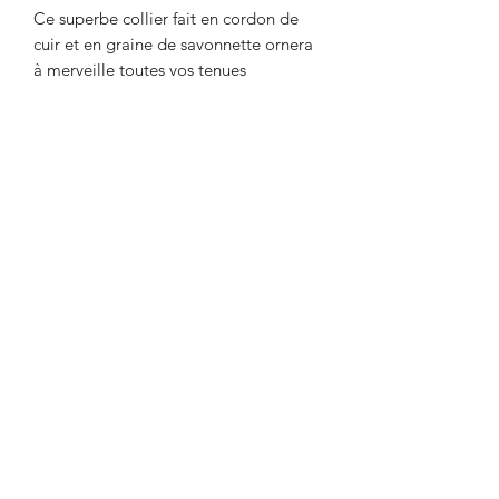
Ce superbe collier fait en cordon de
cuir et en graine de savonnette ornera
à merveille toutes vos tenues
vestimentaires. Un collier artisanal
sublime et majestueux qui mettra en
valeur votre personnalité tout en
sublimant votre look et votre tenue.
Absolument splendide avec un bustier,
c'est un bijou qui fait immédiatement
de l'effet. Intemporel et très original
par sa forme, c'est une création idéal
pour révéler la beauté authentique
d'une femme.
©2018 by agnessaline.