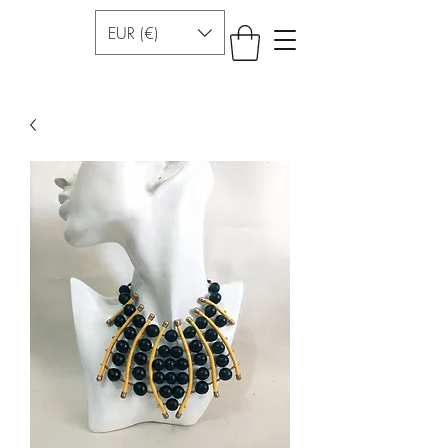
EUR (€)