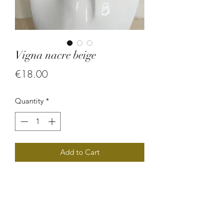
Vigna nacre beige
Price
€18.00
Quantity
*
Add to Cart
Boucle d'oreille en coquillage.