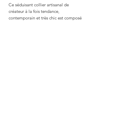
Ce séduisant collier artisanal de
créateur à la fois tendance,
contemporain et très chic est composé
de perles végétales (graine de
savonnette) et de cordon de cuir. Ce
model original et unique a plusieurs
façon de se porter. Pour un mariage,
une soirée branché, sa simplicité et son
allure en font un bijou multiple dont
vous renouvellerez chaque jour les
combinaisons variées.
Un bijou ethnique chic et afro-
caraïbéen.
©2018 by agnessaline.