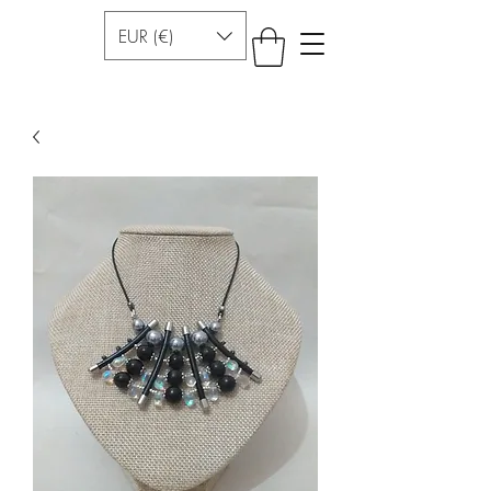
EUR (€)