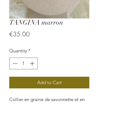
TANGINA marron
Price
€35.00
Quantity
*
Add to Cart
Collier en graine de savonnette et en
cordon de cuir.