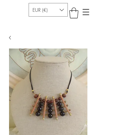
EUR (€)