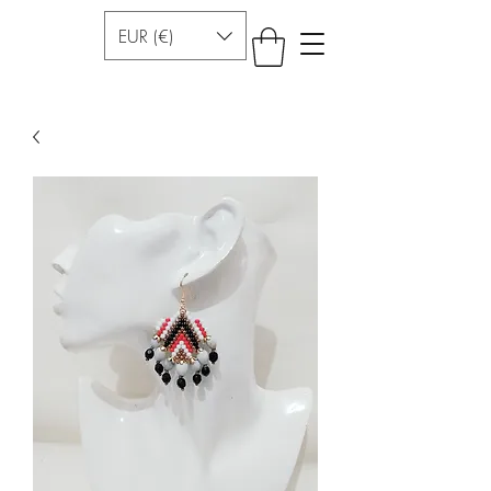
EUR (€)