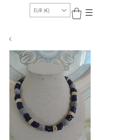
EUR (€)