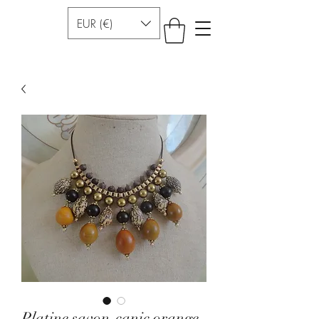
EUR (€)
Platine savon-canic orange