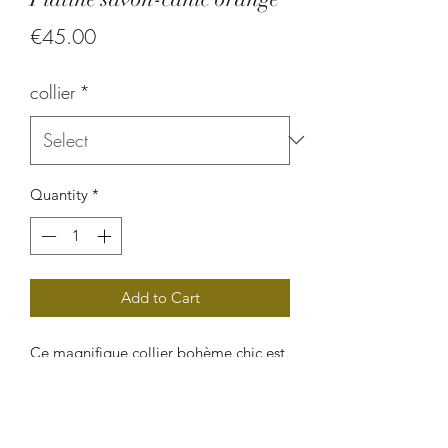
Price
€45.00
collier
*
Quantity
*
Add to Cart
Ce magnifique collier bohème chic est
réalisé à partir de perles végétales
(graine de palmier, graine de
savonnette et graine de canique). Un
bijou de princesse de grande qualité