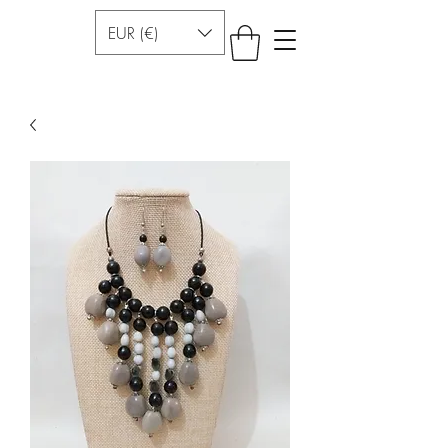
EUR (€)