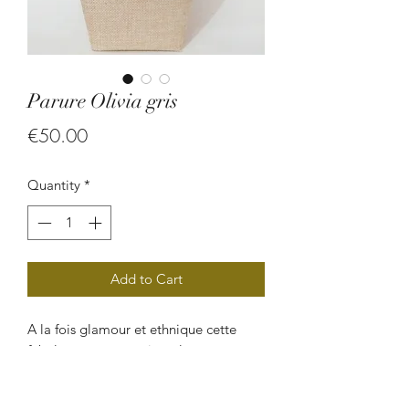
Parure Olivia gris
Price
€50.00
Quantity
*
Add to Cart
A la fois glamour et ethnique cette
fabuleuse parure artisanale est
composée de perles végétales (graine
de canique, graine de savonnette,