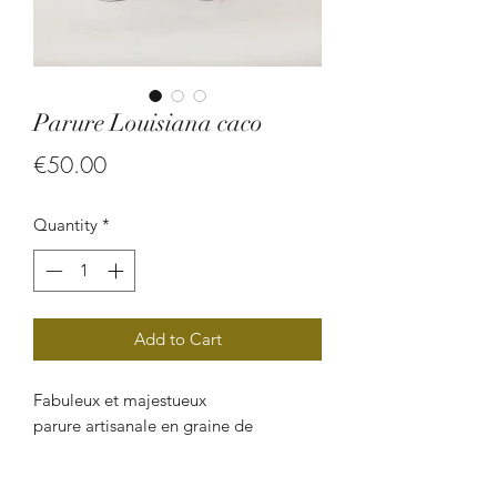
Parure Louisiana caco
Price
€50.00
Quantity
*
Add to Cart
Fabuleux et majestueux
parure artisanale en graine de
caconnier et en cordon de cuir, elle
sera absolument splendide avec un