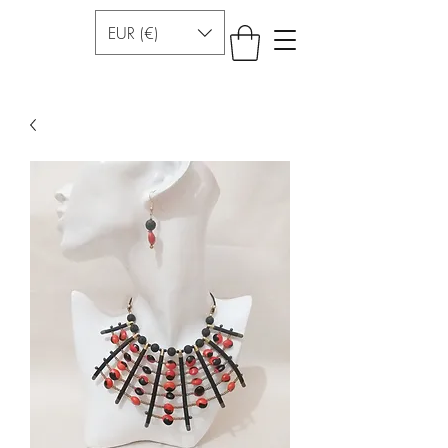
EUR (€)