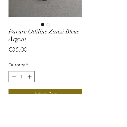
Parure Odiline Zanzi Bleue
Argent
Price
€35.00
Quantity
*
Add to Cart
Parure en graine de zanzibare et en
perle turquoise.