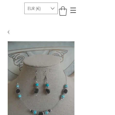
EUR (€)