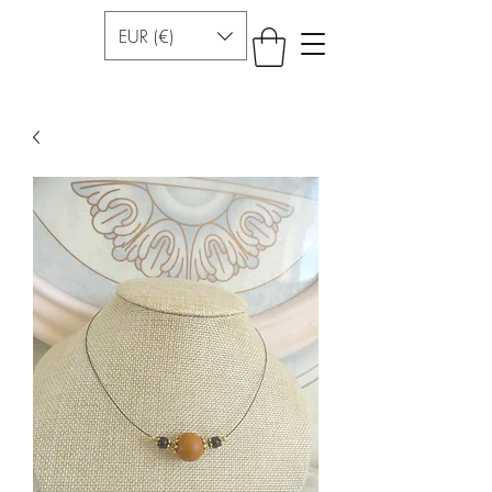
EUR (€)