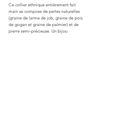
Ce collier ethnique entièrement fait
main se compose de perles naturelles
(graine de larme de job, graine de pois
de gogan et graine de palmier) et de
pierre semi-précieuse. Un bijou
artisanal unique, de grande qualité qui
mettra en avant votre buste et votre
personnalité. Pour le mettre en valeur
de façon moderne et élégant relever
vos cheveux ou dégagez les sur
l'arrière de votre tête. Séduisant et
majestueux son aspect intense et
intemporel donnera de la lumière à
toutes vos tenues vestimentaires en
hiver comme en été. Un collier
ethnique chic et Afro-caraïbéen.