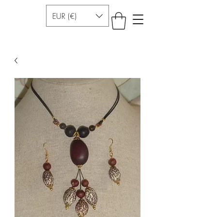
EUR (€)