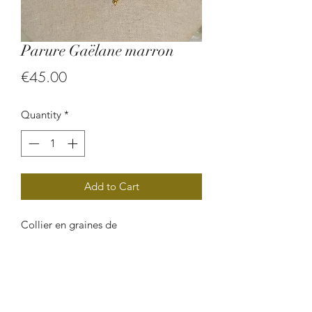
Parure Gaëlane marron
Price
€45.00
Quantity
*
Add to Cart
Collier en graines de
palmier et courbaril.