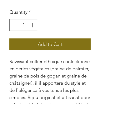
Quantity
*
Add to Cart
Ravissant collier ethnique confectionné
en perles végétales (graine de palmier,
graine de pois de gogan et graine de
châtaigner), il il apportera du style et
de l'élégance à vos tenue les plus
simples. Bijou original et artisanal pour
valoriser à la fois votre personnalité et
votre féminité.