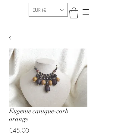
EUR (€)
Eugenie canique-corb
orange
Price
€45.00