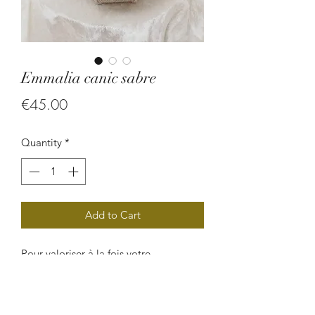
Emmalia canic sabre
Price
€45.00
Quantity
*
Add to Cart
Pour valoriser à la fois votre
personnalité et votre féminité, ce
magnifique collier confectionné en
perle végétales (graine de savonnette,