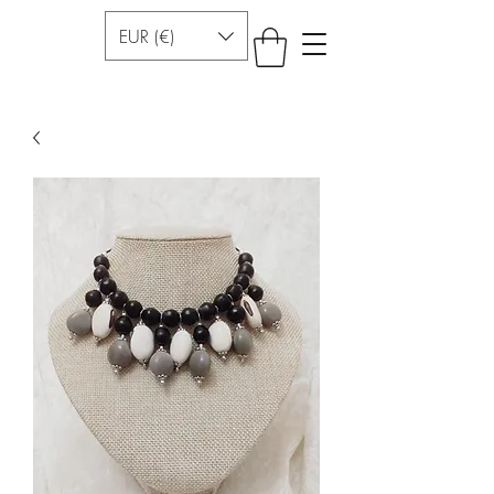
EUR (€)