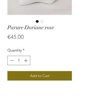
Parure Doriane rose
Price
€45.00
Quantity
*
Add to Cart
Parure en graine d'oreille de mûlatre
et en perle de vert.