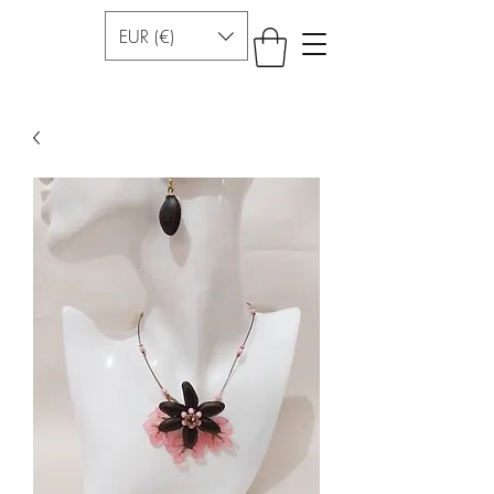
EUR (€)