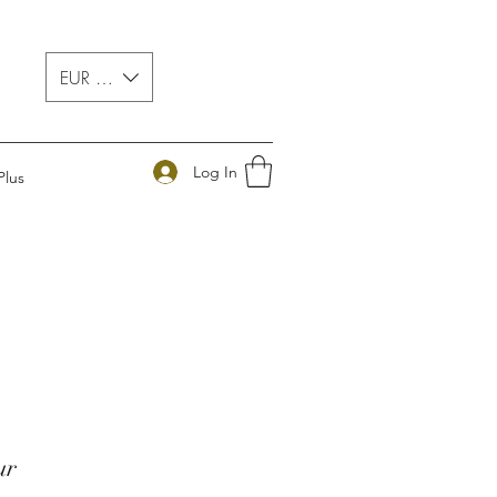
EUR (€)
Log In
Plus
ur