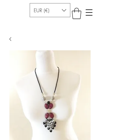
EUR (€)