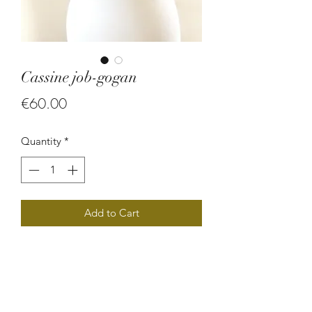
Cassine job-gogan
Price
€60.00
Quantity
*
Add to Cart
Composé de perles végétales (graine
de canique, larme de job et pois de
gogan), ce beau sautoir à la fois
ethnique et bohéme est un bijou