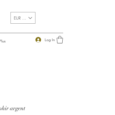
EUR (€)
Log In
Plus
phir argent