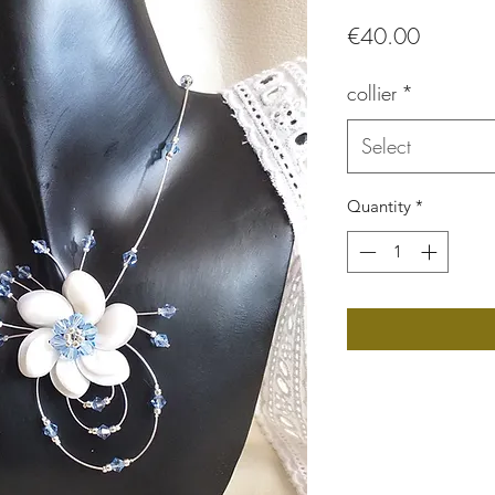
Price
€40.00
collier
*
Select
Quantity
*