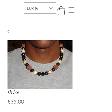
EUR (€)
Brice
Price
€35.00