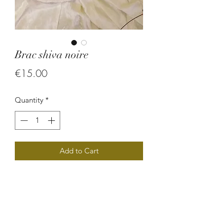
Brac shiva noire
Price
€15.00
Quantity
*
Add to Cart
Bracelet en larme de shive et en perle
de verre.