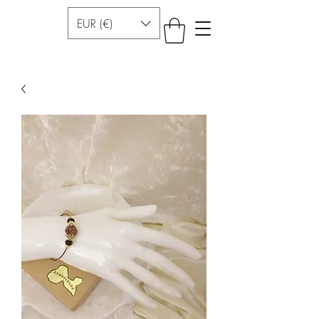
EUR (€)