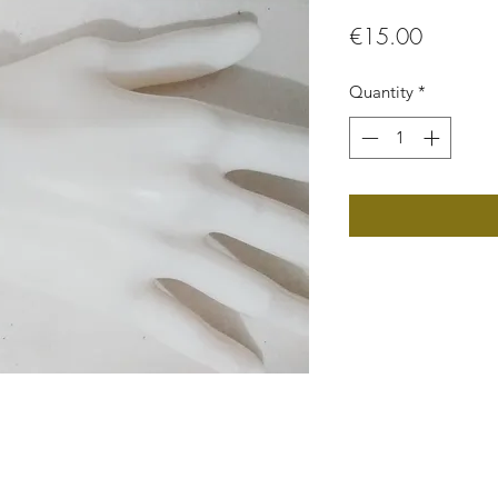
Price
€15.00
Quantity
*