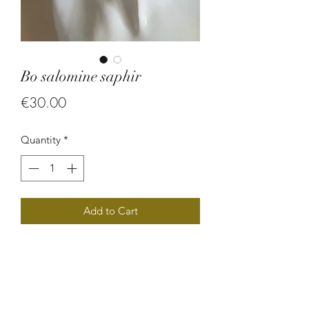
Bo salomine saphir
Price
€30.00
Quantity
*
Add to Cart
Bijoux ethnique chic composé de
perles végétales (larme de job) et de
rocaille. Extrêmement original par sa
forme, cette magnifique boucle