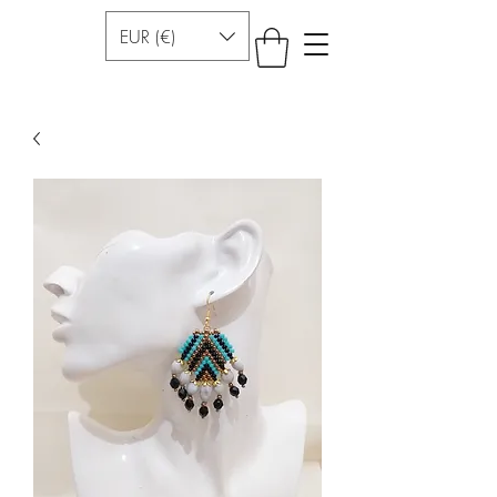
EUR (€)