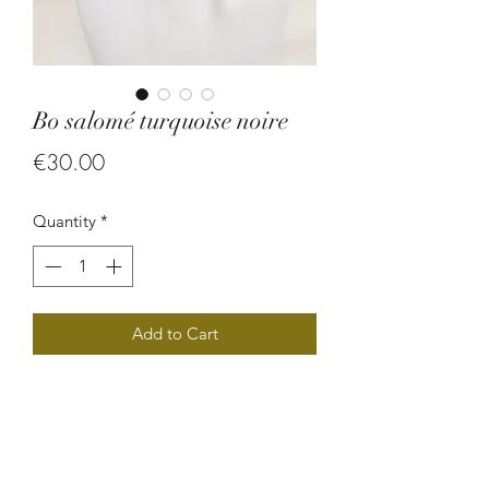
Bo salomé turquoise noire
Price
€30.00
Quantity
*
Add to Cart
Bijoux ethnique chic composé de
perles végétales (larme de job) et de
rocaille. Extrêmement original par sa
forme, cette magnifique boucle