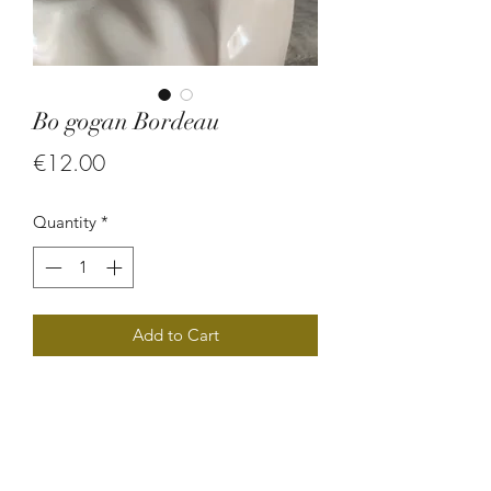
Bo gogan Bordeau
Price
€12.00
Quantity
*
Add to Cart
Boucle d'oreille en graine de pois de
gogan.