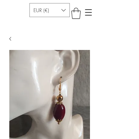
EUR (€)