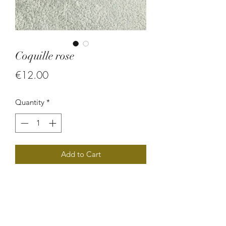
Coquille rose
Price
€12.00
Quantity
*
Add to Cart
Boucle d'oreille en coquillage.