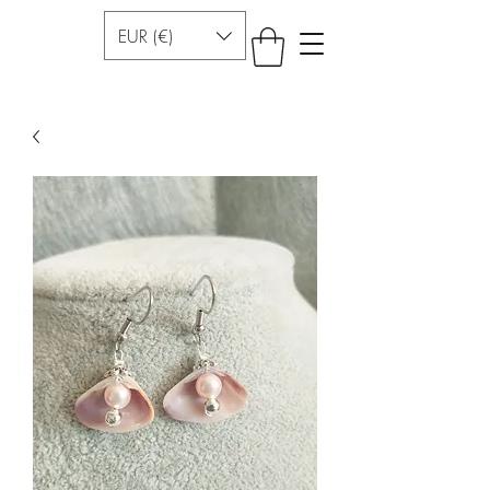
EUR (€)