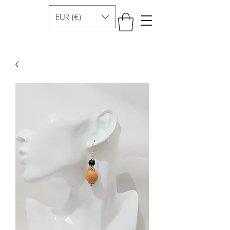
EUR (€)