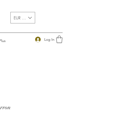
EUR (€)
Log In
Plus
arron