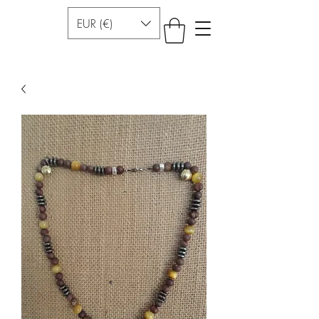
EUR (€)