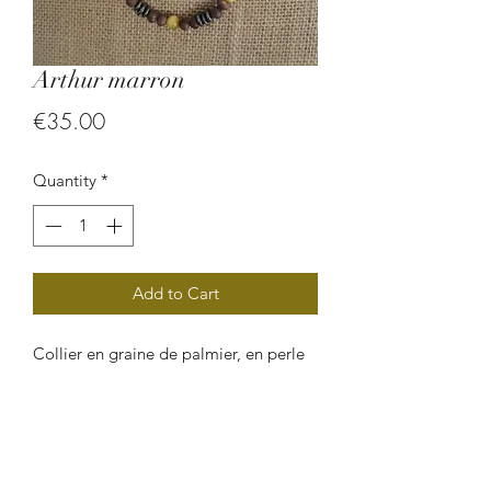
Arthur marron
Price
€35.00
Quantity
*
Add to Cart
Collier en graine de palmier, en perle
d'hématie et oeil de tigre.