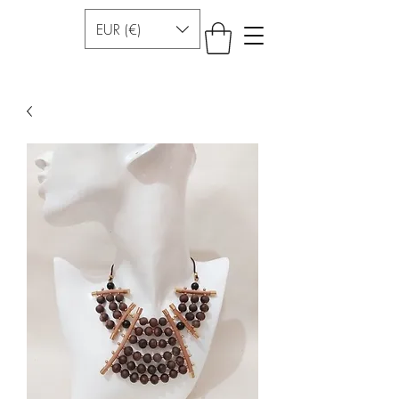
EUR (€)