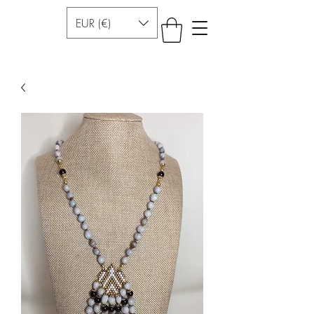
EUR (€)