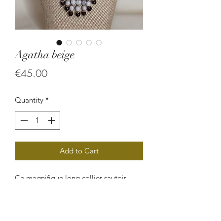
Agatha beige
Price
€45.00
Quantity
*
Add to Cart
Ce magnifique long collier sautoir
ethnique chic est une création
artisanale composée de perles
végétales (larme de job). Un bijou qui